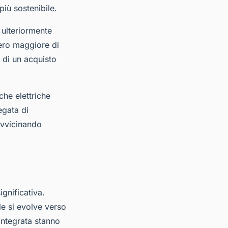
più sostenibile.
a ulteriormente
mero maggiore di
i di un acquisto
che elettriche
egata di
avvicinando
gnificativa.
le si evolve verso
 integrata stanno