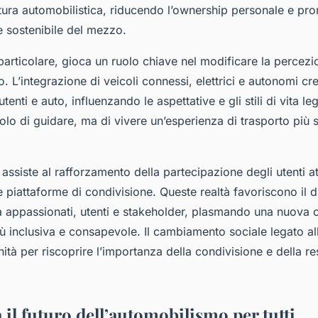
ltura automobilistica, riducendo l’ownership personale e 
e sostenibile del mezzo.
particolare, gioca un ruolo chiave nel modificare la percezi
. L’integrazione di veicoli connessi, elettrici e autonomi c
utenti e auto, influenzando le aspettative e gli stili di vita leg
solo di guidare, ma di vivere un’esperienza di trasporto più 
 assiste al rafforzamento della partecipazione degli utenti a
e piattaforme di condivisione. Queste realtà favoriscono il d
a appassionati, utenti e stakeholder, plasmando una nuova c
iù inclusiva e consapevole. Il cambiamento sociale legato all
tà per riscoprire l’importanza della condivisione e della re
 il futuro dell’automobilismo per tutti