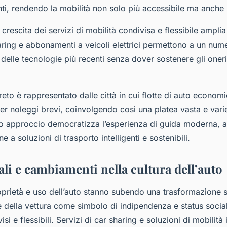
nti, rendendo la mobilità non solo più accessibile ma anche 
 crescita dei servizi di mobilità condivisa e flessibile ampli
aring e abbonamenti a veicoli elettrici permettono a un nu
e delle tecnologie più recenti senza dover sostenere gli oner
to è rappresentato dalle città in cui flotte di auto economi
per noleggi brevi, coinvolgendo così una platea vasta e vari
sto approccio democratizza l’esperienza di guida moderna, 
 a soluzioni di trasporto intelligenti e sostenibili.
ali e cambiamenti nella cultura dell’auto
oprietà e uso dell’auto stanno subendo una trasformazione si
le della vettura come simbolo di indipendenza e status socia
isi e flessibili. Servizi di car sharing e soluzioni di mobilità