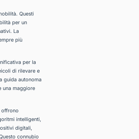
obilità. Questi
ilità per un
ativi. La
 sempre più
ificativa per la
icoli di rilevare e
 La guida autonoma
ire una maggiore
e offrono
ritmi intelligenti,
itivi digitali,
. Questo connubio