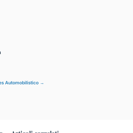
n
cles Automobilistico →