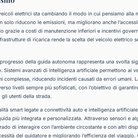
icoli elettrici sta cambiando il modo in cui pensiamo alla m
non solo riducono le emissioni, ma migliorano anche l’accessib
 grazie a costi di manutenzione inferiori e incentivi govern
nfrastrutture di ricarica rende la scelta del veicolo elettrico
l progresso della guida autonoma rappresenta una svolta sign
. Sistemi avanzati di intelligenza artificiale permettono ai ve
oni complesse, riducendo incidenti causati da errori umani.
erso livelli sempre più sofisticati, con l’obiettivo di garant
 gli utenti della strada.
ità smart legate a connettività auto e intelligenza artificial
uida più integrata e personalizzata. Attraverso sensori e algo
rado di interagire con l’ambiente circostante e con altri dispos
cessità del guidatore e migliorando l’efficienza del viaggio