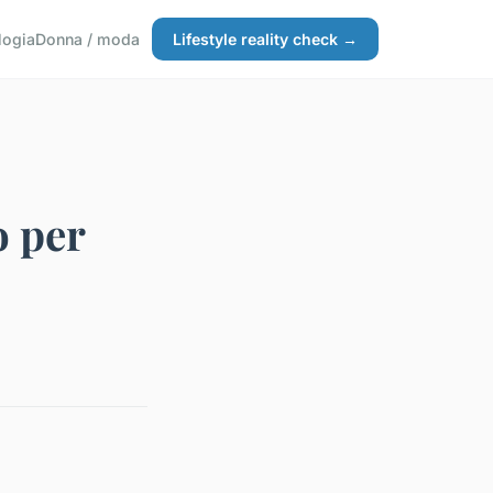
logia
Donna / moda
Lifestyle reality check →
o per