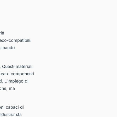
ria
 eco-compatibili.
mbinando
 Questi materiali,
 creare componenti
i. L’impiego di
ione, ma
oni capaci di
ndustria sta