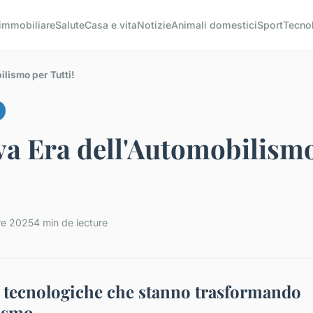
 immobiliare
Salute
Casa e vita
Notizie
Animali domestici
Sport
Tecno
lismo per Tutti!
a Era dell'Automobilism
re 2025
4 min de lecture
 tecnologiche che stanno trasformando
ismo