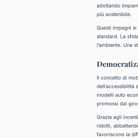
adottando impiant
più sostenibile.
Questi impegni si 
standard. La sfid
l’ambiente. Una s
Democratizz
Il concetto di mob
dell’accessibilit
modelli auto econ
promossi dai gove
Grazie agli incent
ridotti, abbattend
favoriscono la dif