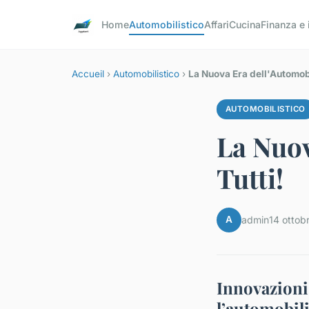
Home
Automobilistico
Affari
Cucina
Finanza e
Accueil
›
Automobilistico
›
La Nuova Era dell'Automobi
AUTOMOBILISTICO
La Nuov
Tutti!
A
admin
14 ottob
Innovazioni
l’automobil