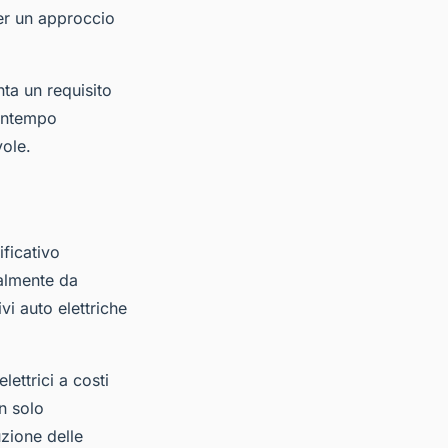
per un approccio
nta un requisito
contempo
vole.
ificativo
palmente da
i auto elettriche
lettrici a costi
on solo
uzione delle