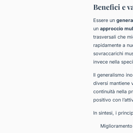
Benefici e v
Essere un
general
un
approccio mult
trasversali che m
rapidamente a nuov
sovraccarichi mus
invece nella spec
Il generalismo in
diversi mantiene v
continuità nella p
positivo con l’att
In sintesi, i princi
Miglioramento d