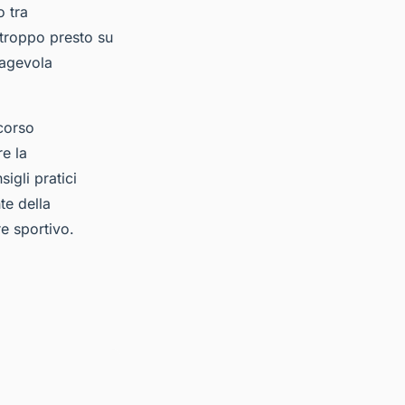
o tra
troppo presto su
 agevola
rcorso
re la
igli pratici
te della
re sportivo.