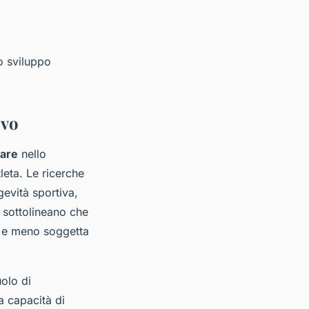
o sviluppo
ivo
nare
nello
tleta. Le ricerche
gevità sportiva,
vi sottolineano che
a e meno soggetta
uolo di
a capacità di