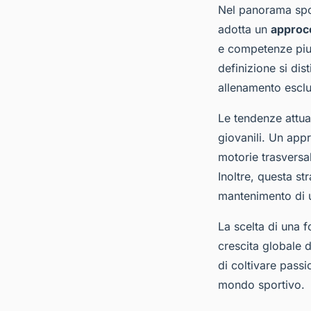
Nel panorama spo
adotta un
approcc
e competenze piut
definizione si dis
allenamento esclus
Le tendenze attual
giovanili. Un appr
motorie trasversal
Inoltre, questa st
mantenimento di 
La scelta di una 
crescita globale d
di coltivare pass
mondo sportivo.