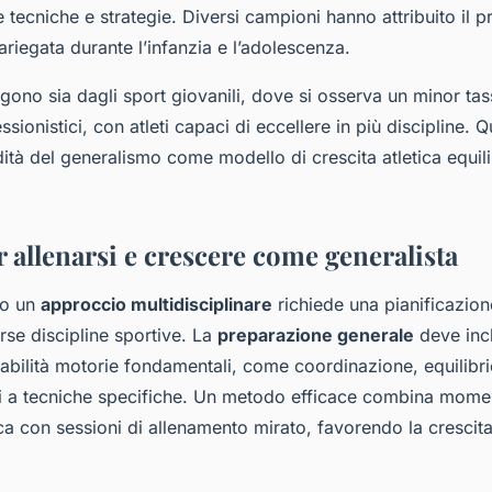
tecniche e strategie. Diversi campioni hanno attribuito il 
riegata durante l’infanzia e l’adolescenza.
ono sia dagli sport giovanili, dove si osserva un minor ta
ssionistici, con atleti capaci di eccellere in più discipline. Qu
dità del generalismo come modello di crescita atletica equil
r allenarsi e crescere come generalista
do un
approccio multidisciplinare
richiede una pianificazion
erse discipline sportive. La
preparazione generale
deve incl
 abilità motorie fondamentali, come coordinazione, equilibri
i a tecniche specifiche. Un metodo efficace combina momen
ca con sessioni di allenamento mirato, favorendo la crescit