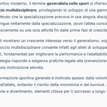
rtivo moderno, il termine
generalista nello sport
si riferis
io multidisciplinare
, privilegiando lo sviluppo di una gamm
tosto che la specializzazione precoce in una singola discip
tingue nettamente dalla specializzazione, dove l’atleta conce
ivamente su una sola attività fin dalle prime fasi di crescita
i mostrano un crescente interesse verso il generalismo, sopr
occio multidisciplinare consente infatti agli atleti di svilupp
i, fondamentali per migliorare la performance e l’adattabilità
rategia risponde a esigenze pratiche legate alla prevenzione d
una motivazione elevata.
formazione sportiva generale è motivata spesso dalla volontà
ell’atleta, evitando il rischio della monotonia e del burnout. 
ione e divertimento, elementi chiave per il successo a lungo 