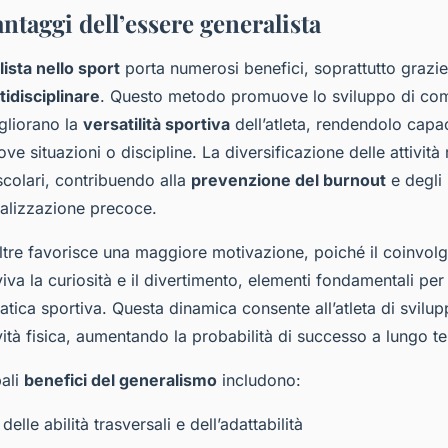
antaggi dell’essere generalista
ista nello sport
porta numerosi benefici, soprattutto grazie
idisciplinare
. Questo metodo promuove lo sviluppo di co
igliorano la
versatilità sportiva
dell’atleta, rendendolo capac
e situazioni o discipline. La diversificazione delle attività r
colari, contribuendo alla
prevenzione del burnout
e degli 
ializzazione precoce.
oltre favorisce una maggiore motivazione, poiché il coinvolg
iva la curiosità e il divertimento, elementi fondamentali per 
ratica sportiva. Questa dinamica consente all’atleta di svilu
ività fisica, aumentando la probabilità di successo a lungo t
pali
benefici del generalismo
includono:
elle abilità trasversali e dell’adattabilità