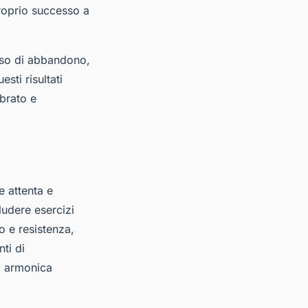
proprio successo a
sso di abbandono,
esti risultati
ibrato e
e attenta e
udere esercizi
o e resistenza,
ti di
a armonica