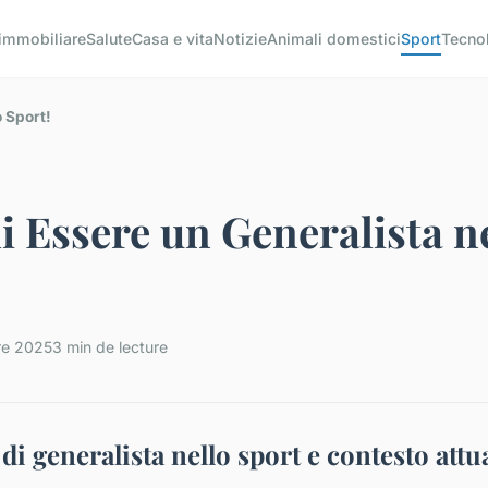
 immobiliare
Salute
Casa e vita
Notizie
Animali domestici
Sport
Tecno
o Sport!
di Essere un Generalista n
re 2025
3 min de lecture
di generalista nello sport e contesto attu