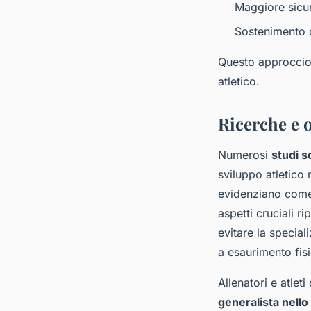
Maggiore sicur
Sostenimento d
Questo approccio 
atletico.
Ricerche e o
Numerosi
studi s
sviluppo atletico m
evidenziano come i
aspetti cruciali ri
evitare la speci
a esaurimento fis
Allenatori e atlet
generalista nello