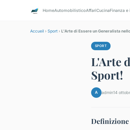
Home
Automobilistico
Affari
Cucina
Finanza e
Accueil
›
Sport
›
L'Arte di Essere un Generalista nell
SPORT
L'Arte 
Sport!
A
admin
14 ottob
Definizione 