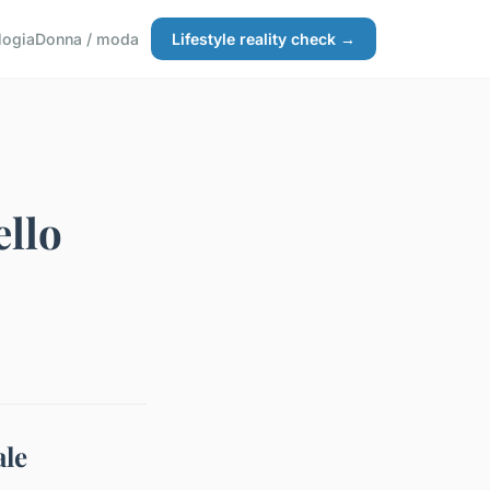
logia
Donna / moda
Lifestyle reality check →
ello
ale